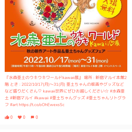
『水森亜土のウキウキワールドkawaii展』 場所 : 新宿マルイ本館2
階 とき : 2022/10/17(月)～31(月) 亜土ちゃんの版画やグッズなど
など盛りだくさん♡ kawaii世界にぜひお越しください☆ #水森亜
土 #新宿マルイ #kawaii #亜土ちゃんグッズ #亜土ちゃんリトグラ
フ #art https://t.co/oOhEwexsSc
0
0
0