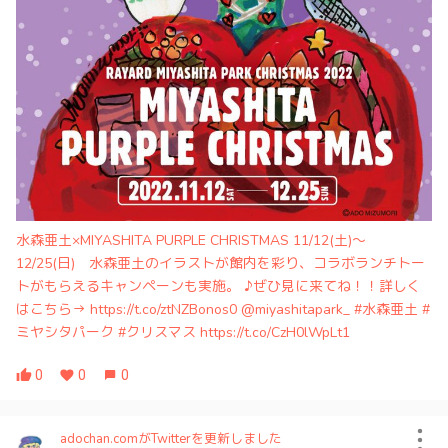
水森亜土×MIYASHITA PURPLE CHRISTMAS 11/12(土)～
12/25(日) 水森亜土のイラストが館内を彩り、コラボランチトー
トがもらえるキャンペーンも実施。 ♪ぜひ見に来てね！！詳しく
はこちら→ https://t.co/ztNZBonos0 @miyashitapark_ #水森亜土 #
ミヤシタパーク #クリスマス https://t.co/CzH0lWpLt1
0
0
0
adochan.comがTwitterを更新しました