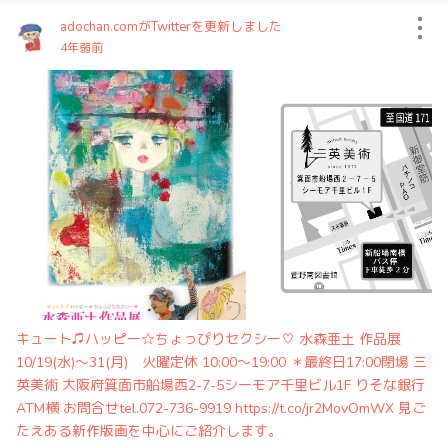
adochan.comがTwitterを更新しました
4年弱前
キュート♫ハッピー☆ちょっぴりセクシー♡ 水森亜土 作品展
10/19(水)〜31(月) 火曜定休 10:00〜19:00 ＊最終日17:00閉場 三
英美術 大阪府箕面市船場西2-7-5シーモア千里ビル1F りそな銀行
ATM横 お問合せtel.072-736-9919 https://t.co/jr2MovOmWX 見ご
たえある新作版画を中心にご紹介します。