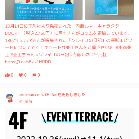
10月14日に平凡社より発売された「内藤ルネ キャラクター
BOOK」（税込2.750円）に亜土さんがコラムを寄稿しています。
1962年にルネさんが編集された「ソレイユの日記」の撮影エピソ
ードについてです！キュートな亜土さんをご覧下さい♪ #水森亜
土 #亜土ちゃん #ソレイユの日記 #内藤ルネ #平凡社
https://t.co/s8xix1HRDD
0
0
0
adochan.comがBitfanを更新しました
4年弱前