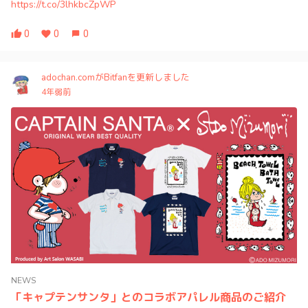
https://t.co/3lhkbcZpWP
0
0
0
adochan.comがBitfanを更新しました
4年弱前
NEWS
「キャプテンサンタ」とのコラボアパレル商品のご紹介