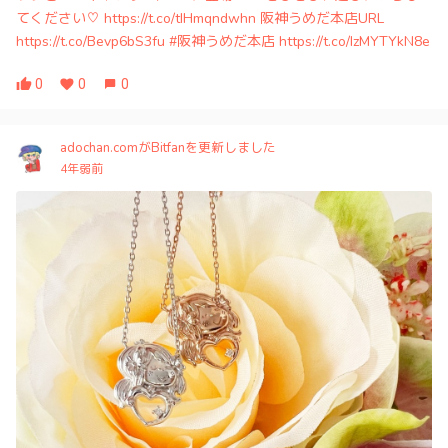
てください♡ https://t.co/tIHmqndwhn 阪神うめだ本店URL
https://t.co/Bevp6bS3fu #阪神うめだ本店 https://t.co/IzMYTYkN8e
0
0
0
adochan.comがBitfanを更新しました
4年弱前