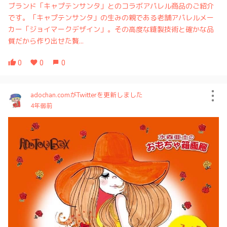
ブランド「キャプテンサンタ」とのコラボアパレル商品のご紹介
です。「キャプテンサンタ」の生みの親である老舗アパレルメー
カー「ジョイマークデザイン」。その高度な縫製技術と確かな品
質だから作り出せた贅...
0
0
0
adochan.comがTwitterを更新しました
4年弱前