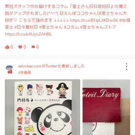
弊社スタッフがお届けするコラム『亜土さん日日是好日』の第三
話がアップされました(*^^*) 甘えんぼココちゃんは亜土ちゃん大
好き♡ こちらで読めます ↓↓↓↓↓ https://t.co/ENpLXKDwSK #水森
亜土 #日々是好日 #亜土ちゃん #コラム #亜土ちゃんストア
https://t.co/eXUynZAHBL
0
0
0
adochan.comがTwitterを更新しました
4年弱前