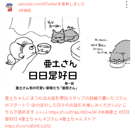
adochan.comがTwitterを更新しました
4年弱前
亜土ちゃんにまつわるお話を弊社スタッフの目線で書いたコラム
がスタート♡ ほのぼのした日々のお話をお楽しみください♪♪ こ
ちらで読めます ↓↓↓↓ https://t.co/ENpLXKDwSK #水森亜土 #日日
是好日 #亜土ちゃん #コラム #亜土ちゃんストア
https://t.co/VzBJXE1cDQ