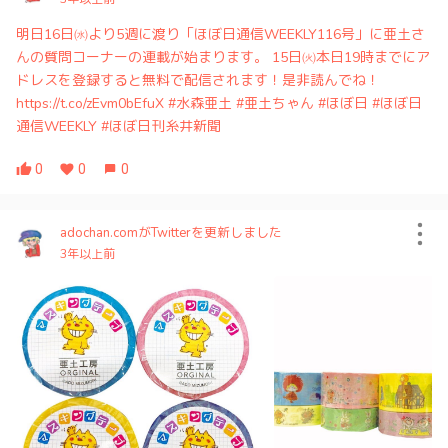
明日16日㈬より5週に渡り「ほぼ日通信WEEKLY116号」に亜土さ
んの質問コーナーの連載が始まります。 15日㈫本日19時までにア
ドレスを登録すると無料で配信されます！是非読んでね！
https://t.co/zEvm0bEfuX #水森亜土 #亜土ちゃん #ほぼ日 #ほぼ日
通信WEEKLY #ほぼ日刊糸井新聞
0
0
0
adochan.comがTwitterを更新しました
3年以上前