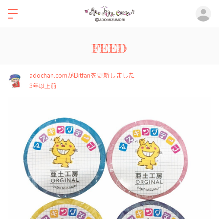
ロ
FEED
adochan.comがBitfanを更新しました
3年以上前