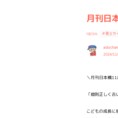
月刊日本
＃亜土ち
NEWS
adocha
2024/11/
＼月刊日本橋1
「規則正しく古い
こどもの成長に