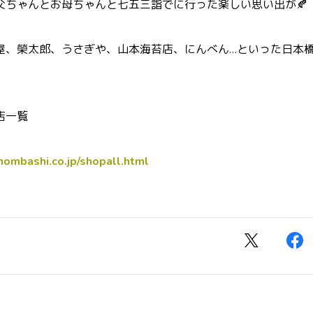
父ちゃんとお母ちゃんと七五三詣でに行った楽しい思い出が🍂
屋、榮太郎、うさぎや、山本海苔店、にんべん…といった日本
店一覧
hombashi.co.jp/shopall.html