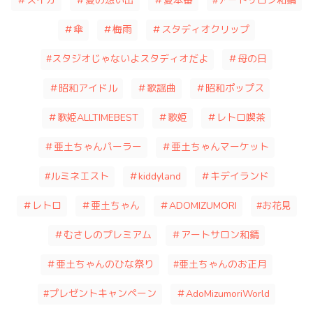
＃スイカ
＃夏の想い出
＃夏本番
#アートサロン和錆
＃傘
＃梅雨
＃スタディオクリップ
#スタジオじゃないよスタディオだよ
＃母の日
＃昭和アイドル
＃歌謡曲
＃昭和ポップス
＃歌姫ALLTIMEBEST
＃歌姫
＃レトロ喫茶
＃亜土ちゃんパーラー
＃亜土ちゃんマーケット
#ルミネエスト
＃kiddyland
＃キデイランド
＃レトロ
＃亜土ちゃん
＃ADOMIZUMORI
#お花見
＃むさしのプレミアム
＃アートサロン和錆
＃亜土ちゃんのひな祭り
#亜土ちゃんのお正月
#プレゼントキャンペーン
＃AdoMizumoriWorld