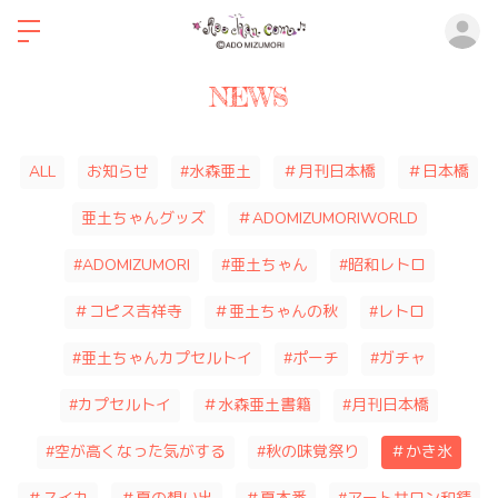
ロ
NEWS
ALL
お知らせ
#水森亜土
＃月刊日本橋
＃日本橋
亜土ちゃんグッズ
＃ADOMIZUMORIWORLD
#ADOMIZUMORI
#亜土ちゃん
#昭和レトロ
＃コピス吉祥寺
＃亜土ちゃんの秋
#レトロ
#亜土ちゃんカプセルトイ
#ポーチ
#ガチャ
#カプセルトイ
＃水森亜土書籍
#月刊日本橋
#空が高くなった気がする
#秋の味覚祭り
＃かき氷