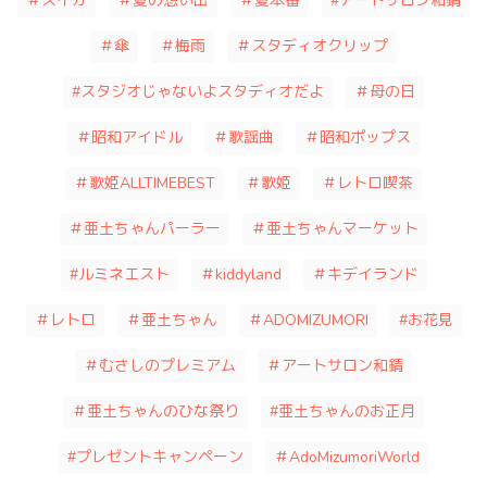
＃スイカ
＃夏の想い出
＃夏本番
#アートサロン和錆
＃傘
＃梅雨
＃スタディオクリップ
#スタジオじゃないよスタディオだよ
＃母の日
＃昭和アイドル
＃歌謡曲
＃昭和ポップス
＃歌姫ALLTIMEBEST
＃歌姫
＃レトロ喫茶
＃亜土ちゃんパーラー
＃亜土ちゃんマーケット
#ルミネエスト
＃kiddyland
＃キデイランド
＃レトロ
＃亜土ちゃん
＃ADOMIZUMORI
#お花見
＃むさしのプレミアム
＃アートサロン和錆
＃亜土ちゃんのひな祭り
#亜土ちゃんのお正月
#プレゼントキャンペーン
＃AdoMizumoriWorld