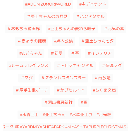
#ADOMIZUMORIWORLD
#キデイランド
＃亜土ちゃんのお月見
＃ハンドタオル
＃おもちゃ箱画廊
#亜土ちゃんの麦わら帽子
＃元気の素
＃きょうの健康
#婦人公論
＃亜土ちゃん七夕
#あどちゃん
＃初夏
＃春
＃インテリア
#ルームフレグランス
＃アロマキャンドル
＃保温マグ
＃マグ
＃ステンレスタンブラー
＃再放送
＃厚手生地ポーチ
＃かプセルトイ
#ちくま文庫
＃河出書房新社
#春
#水森亜土 #亜土ちゃん #水森亜土展 #月光荘
シタパーク #RAYARDMIYASHITAPARK #MIYASHITAPURPLECHRIS