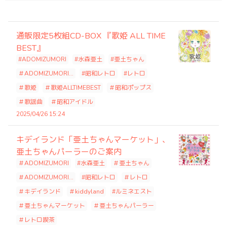
通販限定5枚組CD-BOX 『歌姫 ALL TIME
BEST』
#ADOMIZUMORI
#水森亜土
#亜土ちゃん
＃ADOMIZUMORI...
#昭和レトロ
#レトロ
＃歌姫
＃歌姫ALLTIMEBEST
＃昭和ポップス
＃歌謡曲
＃昭和アイドル
2025/04/26 15:24
キデイランド「亜土ちゃんマーケット」、
亜土ちゃんパーラーのご案内
＃ADOMIZUMORI
#水森亜土
＃亜土ちゃん
＃ADOMIZUMORI...
#昭和レトロ
＃レトロ
＃キデイランド
＃kiddyland
#ルミネエスト
＃亜土ちゃんマーケット
＃亜土ちゃんパーラー
＃レトロ喫茶