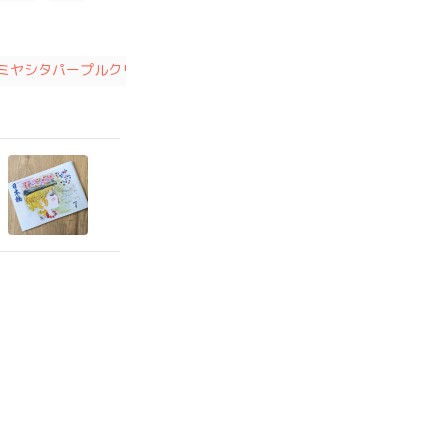
TMAS #ミヤシタパープルクリスマス