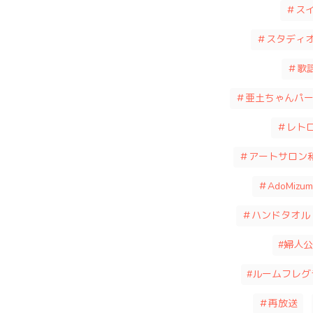
＃ス
＃スタディ
＃歌
＃亜土ちゃんパ
＃レト
＃アートサロン
＃AdoMizumo
＃ハンドタオル
#婦人
#ルームフレグ
＃再放送