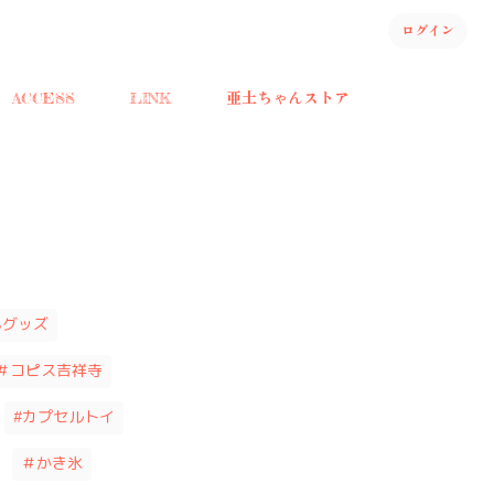
ログイン
ACCESS
LINK
亜土ちゃんストア
んグッズ
＃コピス吉祥寺
#カプセルトイ
＃かき氷