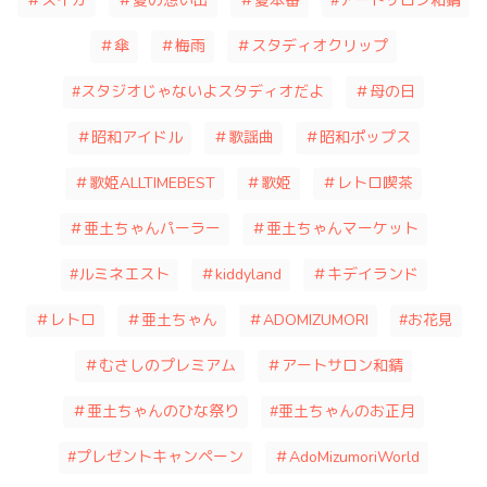
＃スイカ
＃夏の想い出
＃夏本番
#アートサロン和錆
＃傘
＃梅雨
＃スタディオクリップ
#スタジオじゃないよスタディオだよ
＃母の日
＃昭和アイドル
＃歌謡曲
＃昭和ポップス
＃歌姫ALLTIMEBEST
＃歌姫
＃レトロ喫茶
＃亜土ちゃんパーラー
＃亜土ちゃんマーケット
#ルミネエスト
＃kiddyland
＃キデイランド
＃レトロ
＃亜土ちゃん
＃ADOMIZUMORI
#お花見
＃むさしのプレミアム
＃アートサロン和錆
＃亜土ちゃんのひな祭り
#亜土ちゃんのお正月
#プレゼントキャンペーン
＃AdoMizumoriWorld