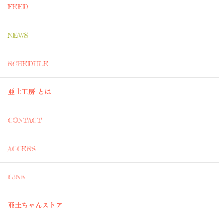
FEED
NEWS
SCHEDULE
亜土工房 とは
CONTACT
ACCESS
LINK
亜土ちゃんストア